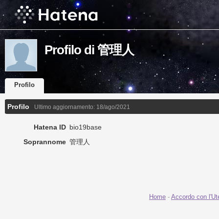
Profilo di 管理人
Profilo
Profilo
Ultimo aggiornamento:
18/ago/2021
Hatena ID
bio19base
Soprannome
管理人
Home
-
Accordo con l'Ut