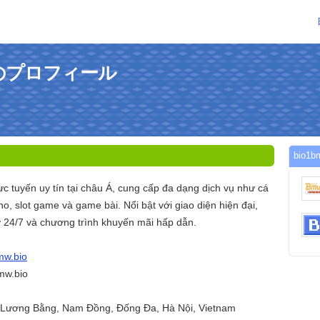
んのプロフィール
bio
c tuyến uy tín tại châu Á, cung cấp đa dạng dịch vụ như cá
no, slot game và game bài. Nổi bật với giao diện hiện đại,
ợ 24/7 và chương trình khuyến mãi hấp dẫn.
mw.bio
mw.bio
n Lương Bằng, Nam Đồng, Đống Đa, Hà Nội, Vietnam