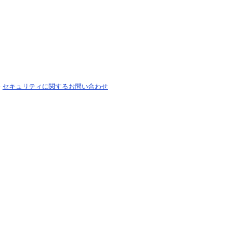
-
セキュリティに関するお問い合わせ