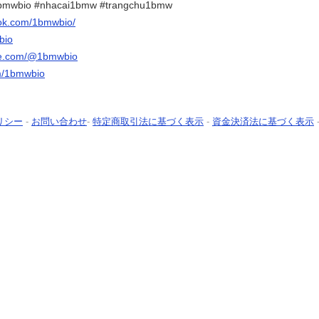
bmwbio #nhacai1bmw #trangchu1bmw
ook.com/1bmwbio/
bio
be.com/@1bmwbio
om/1bmwbio
リシー
-
お問い合わせ
-
特定商取引法に基づく表示
-
資金決済法に基づく表示