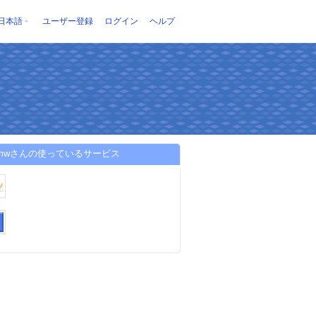
日本語
ユーザー登録
ログイン
ヘルプ
1bmwさんの使っているサービス