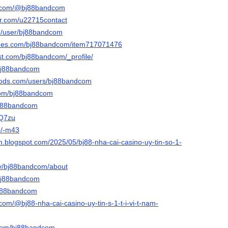
p.com/@bj88bandcom
er.com/u22715contact
om/user/bj88bandcom
trees.com/bj88bandcom/item717071476
est.com/bj88bandcom/_profile/
/bj88bandcom
mods.com/users/bj88bandcom
.com/bj88bandcom
/bj88bandcom
BQ7zu
me/-m43
m.blogspot.com/2025/05/bj88-nha-cai-casino-uy-tin-so-1-
.tv/bj88bandcom/about
/bj88bandcom
bj88bandcom
com/@bj88-nha-cai-casino-uy-tin-s-1-t-i-vi-t-nam-
.com/bj88bandcom