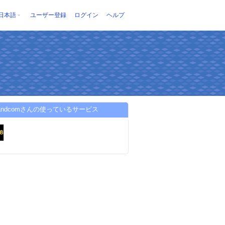
日本語
ユーザー登録
ログイン
ヘルプ
8bandcomさんの使っているサービス