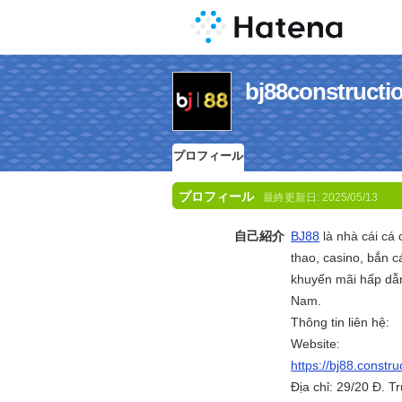
bj88constr
プロフィール
プロフィール
最終更新日:
2025/05/13
自己紹介
BJ88
là nhà cái cá 
thao, casino, bắn c
khuyến mãi hấp dẫn
Nam.
Thông tin liên hệ:
Website:
https://bj88.constru
Địa chỉ: 29/20 Đ. 