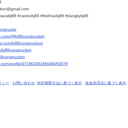
4
ction@gmail.com
hacaibj88 #casinobj88 #thethaobj88 #dangkybj88
onstructio
e.com/@bj88construction
st.com/bj88construction/
m/bj88construction
88construction
er.com/profile/07196336186646050079
リシー
-
お問い合わせ
-
特定商取引法に基づく表示
-
資金決済法に基づく表示