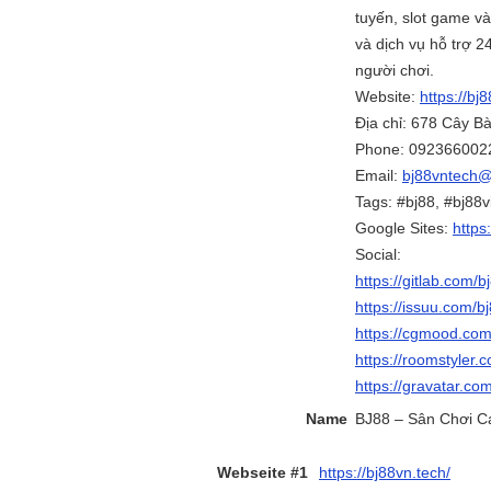
tuyến, slot game và
và dịch vụ hỗ trợ 2
người chơi.
Website:
https://bj
Địa chỉ: 678 Cây B
Phone: 092366002
Email:
bj88vntech
Tags: #bj88, #bj88
Google Sites:
https
Social:
https://gitlab.com/
https://issuu.com/b
https://cgmood.com
https://roomstyler.
https://gravatar.co
Name
BJ88 – Sân Chơi C
Webseite #1
https://bj88vn.tech/