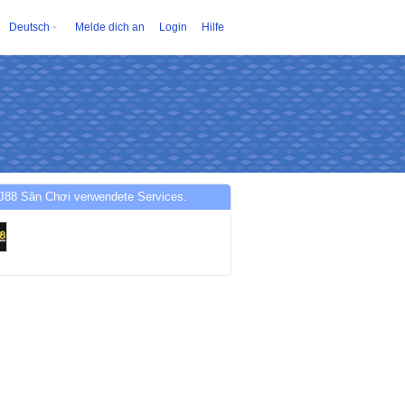
Deutsch
Melde dich an
Login
Hilfe
J88 Sân Chơi verwendete Services.