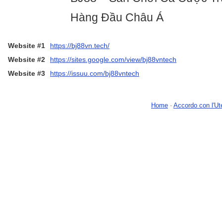
Hàng Đầu Châu Á
Website #1
https://bj88vn.tech/
Website #2
https://sites.google.com/view/bj88vntech
Website #3
https://issuu.com/bj88vntech
Home
-
Accordo con l'Ut