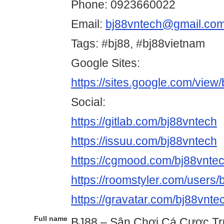
Phone: 0923660022
Email:
bj88vntech@gmail.co
Tags: #bj88, #bj88vietnam
Google Sites:
https://sites.google.com/view
Social:
https://gitlab.com/bj88vntech
https://issuu.com/bj88vntech
https://cgmood.com/bj88vnte
https://roomstyler.com/users/
https://gravatar.com/bj88vnte
Full name
BJ88 – Sân Chơi Cá Cược Tr