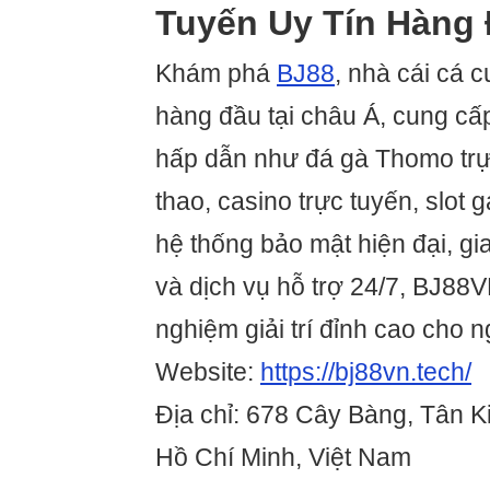
Tuyến Uy Tín Hàng
Khám phá
BJ88
, nhà cái cá 
hàng đầu tại châu Á, cung cấ
hấp dẫn như đá gà Thomo trực
thao, casino trực tuyến, slot 
hệ thống bảo mật hiện đại, gia
và dịch vụ hỗ trợ 24/7, BJ88
nghiệm giải trí đỉnh cao cho n
Website:
https://bj88vn.tech/
Địa chỉ: 678 Cây Bàng, Tân K
Hồ Chí Minh, Việt Nam