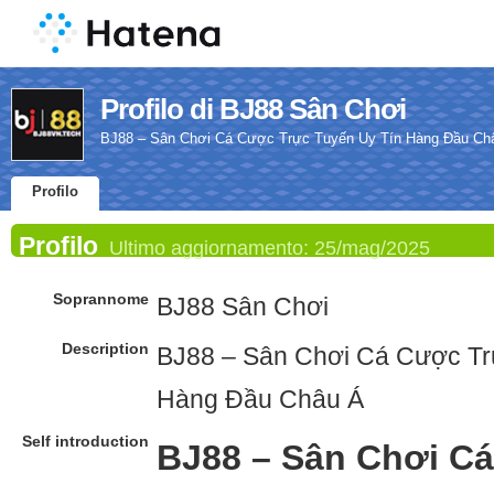
Profilo di BJ88 Sân Chơi
BJ88 – Sân Chơi Cá Cược Trực Tuyến Uy Tín Hàng Đầu Ch
Profilo
Profilo
Ultimo aggiornamento:
25/mag/2025
Soprannome
BJ88 Sân Chơi
Description
BJ88 – Sân Chơi Cá Cược Tr
Hàng Đầu Châu Á
Self introduction
BJ88 – Sân Chơi C