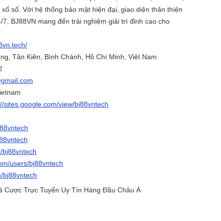
 xổ số. Với hệ thống bảo mật hiện đại, giao diện thân thiện
4/7, BJ88VN mang đến trải nghiệm giải trí đỉnh cao cho
88vn.tech/
àng, Tân Kiên, Bình Chánh, Hồ Chí Minh, Việt Nam
2
@gmail.com
vietnam
://sites.google.com/view/bj88vntech
bj88vntech
j88vntech
/bj88vntech
com/users/bj88vntech
m/bj88vntech
á Cược Trực Tuyến Uy Tín Hàng Đầu Châu Á