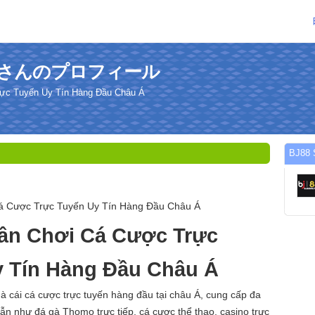
Chơiさんのプロフィール
ực Tuyến Uy Tín Hàng Đầu Châu Á
BJ8
á Cược Trực Tuyến Uy Tín Hàng Đầu Châu Á
ân Chơi Cá Cược Trực
y Tín Hàng Đầu Châu Á
hà cái cá cược trực tuyến hàng đầu tại châu Á, cung cấp đa
ẫn như đá gà Thomo trực tiếp, cá cược thể thao, casino trực