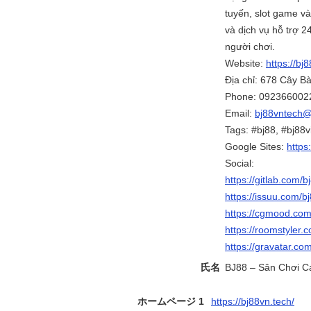
tuyến, slot game và
và dịch vụ hỗ trợ 2
người chơi.
Website:
https://bj
Địa chỉ: 678 Cây B
Phone: 092366002
Email:
bj88vntech
Tags: #bj88, #bj88
Google Sites:
https
Social:
https://gitlab.com/
https://issuu.com/b
https://cgmood.com
https://roomstyler.
https://gravatar.co
氏名
BJ88 – Sân Chơi C
ホームページ 1
https://bj88vn.tech/