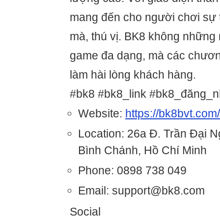
mang đến cho người chơi sự 
mà, thú vị. BK8 không những 
game đa dạng, mà các chương
làm hài lòng khách hàng.
#bk8 #bk8_link #bk8_đăng_
Website:
https://bk8bvt.com/
Location: 26a Đ. Trần Đại N
Bình Chánh, Hồ Chí Minh
Phone: 0898 738 049
Email: support@bk8.com
Social