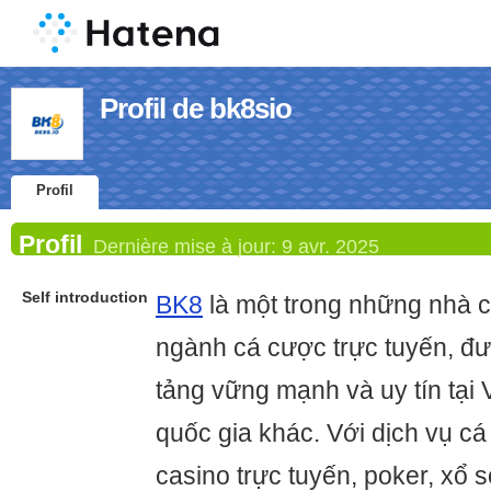
Profil de bk8sio
Profil
Profil
Dernière mise à jour:
9 avr. 2025
Self introduction
BK8
là một trong những nhà c
ngành cá cược trực tuyến, đư
tảng vững mạnh và uy tín tại 
quốc gia khác. Với dịch vụ cá
casino trực tuyến, poker, xổ s