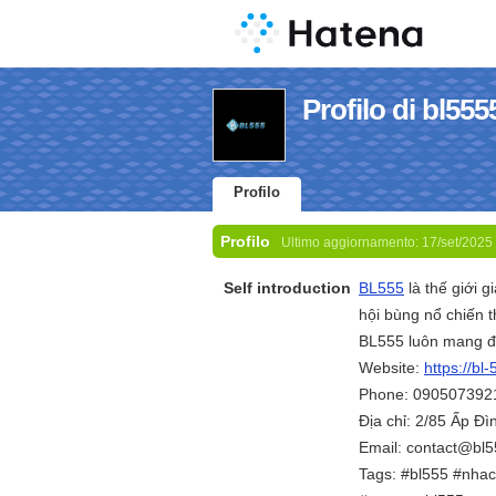
Profilo di bl55
Profilo
Profilo
Ultimo aggiornamento:
17/set/2025
Self introduction
BL555
là thế giới g
hội bùng nổ chiến 
BL555 luôn mang đế
Website:
https://bl-
Phone: 090507392
Địa chỉ: 2/85 Ấp Đ
Email: contact@bl
Tags: #bl555 #nha