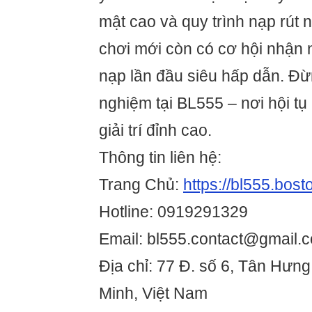
mật cao và quy trình nạp rút
chơi mới còn có cơ hội nhận
nạp lần đầu siêu hấp dẫn. Đừn
nghiệm tại BL555 – nơi hội tụ
giải trí đỉnh cao.
Thông tin liên hệ:
Trang Chủ:
https://bl555.bost
Hotline: 0919291329
Email: bl555.contact@gmail
Địa chỉ: 77 Đ. số 6, Tân Hưn
Minh, Việt Nam