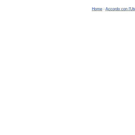
Home
-
Accordo con l'Ut