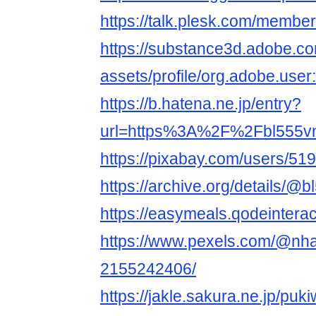
https://talk.plesk.com/memb
https://substance3d.adobe.c
assets/profile/org.adobe
https://b.hatena.ne.jp/entry?
url=https%3A%2F%2Fbl555
https://pixabay.com/users/51
https://archive.org/details/
https://easymeals.qodeintera
https://www.pexels.com/@nha
2155242406/
https://jakle.sakura.ne.jp/pu