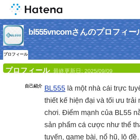
bl555vncomさんのプロフィー
プロフィール
プロフィール
最終更新日:
2025/09/09
自己紹介
BL555
là một nhà cái trực tu
thiết kế hiện đại và tối ưu tr
chơi. Điểm mạnh của BL55 n
sản phẩm cá cược như thể tha
tuyến, game bài, nổ hũ, lô đề…