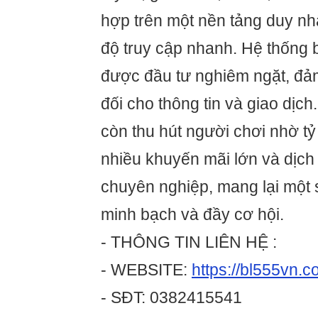
hợp trên một nền tảng duy nh
độ truy cập nhanh. Hệ thống
được đầu tư nghiêm ngặt, đảm
đối cho thông tin và giao dịch
còn thu hút người chơi nhờ tỷ
nhiều khuyến mãi lớn và dịch 
chuyên nghiệp, mang lại một s
minh bạch và đầy cơ hội.
- THÔNG TIN LIÊN HỆ :
- WEBSITE:
https://bl555vn.c
- SĐT: 0382415541