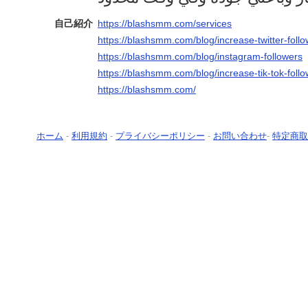
自己紹介
https://blashsmm.com/services
https://blashsmm.com/blog/increase-twitter-foll
https://blashsmm.com/blog/instagram-followers
https://blashsmm.com/blog/increase-tik-tok-foll
https://blashsmm.com/
ホーム
-
利用規約
-
プライバシーポリシー
-
お問い合わせ
-
特定商取