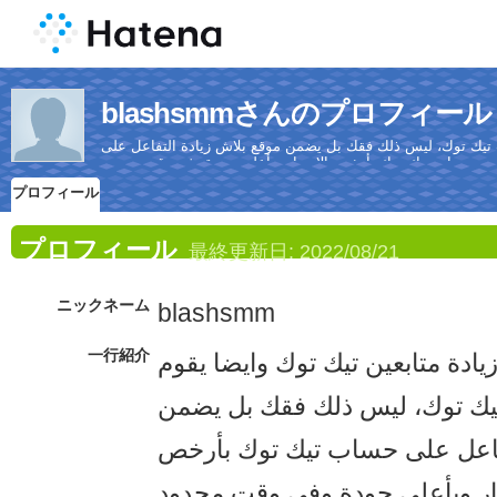
blashsmmさんのプロフィール
ت تيك توك، ليس ذلك فقك بل يضمن موقع بلاش زيادة التفاعل على
حساب تيك توك بأرخص الاسعار وبأعلي جودة وفي وقت محدود.
プロフィール
プロフィール
最終更新日:
2022/08/21
ニックネーム
blashsmm
一行紹介
ادة متابعين تيك توك وايضا يقوم
تيك توك، ليس ذلك فقك بل يضمن
تفاعل على حساب تيك توك بأرخص