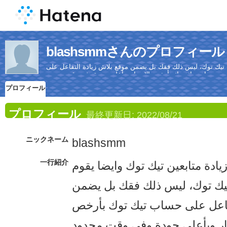
blashsmmさんのプロフィール
ت تيك توك، ليس ذلك فقك بل يضمن موقع بلاش زيادة التفاعل على
حساب تيك توك بأرخص الاسعار وبأعلي جودة وفي وقت محدود.
プロフィール
プロフィール
最終更新日:
2022/08/21
ニックネーム
blashsmm
一行紹介
ادة متابعين تيك توك وايضا يقوم
تيك توك، ليس ذلك فقك بل يضمن
تفاعل على حساب تيك توك بأرخص