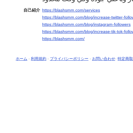
自己紹介
https://blashsmm.com/services
https://blashsmm.com/blog/increase-twitter-foll
https://blashsmm.com/blog/instagram-followers
https://blashsmm.com/blog/increase-tik-tok-foll
https://blashsmm.com/
ホーム
-
利用規約
-
プライバシーポリシー
-
お問い合わせ
-
特定商取