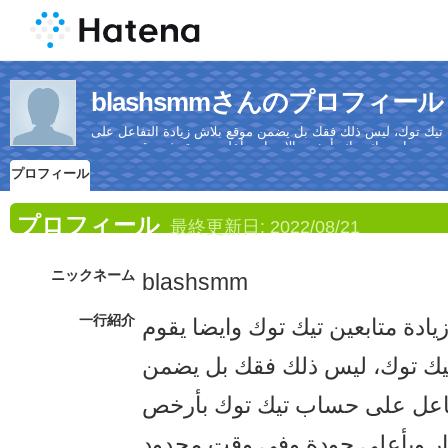
blashsmmさんのプロフィール
ت تيك توك، ليس ذلك فقك بل يضمن موقع بلاش زيادة التفاعل على
حساب تيك توك بأرخص الاسعار وبأعلي جودة وفي وقت محدود.
プロフィール
プロフィール
最終更新日:
2022/08/21
ニックネーム
blashsmm
一行紹介
ادة متابعين تيك توك وايضا يقوم
تيك توك، ليس ذلك فقك بل يضمن
تفاعل على حساب تيك توك بأرخص