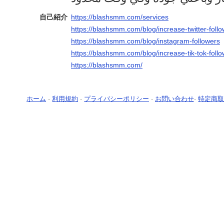
自己紹介
https://blashsmm.com/services
https://blashsmm.com/blog/increase-twitter-foll
https://blashsmm.com/blog/instagram-followers
https://blashsmm.com/blog/increase-tik-tok-foll
https://blashsmm.com/
ホーム
-
利用規約
-
プライバシーポリシー
-
お問い合わせ
-
特定商取