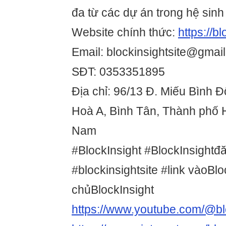
đa từ các dự án trong hệ sinh 
Website chính thức:
https://bl
Email: blockinsightsite@gmai
SĐT: 0353351895
Địa chỉ: 96/13 Đ. Miếu Bình 
Hoà A, Bình Tân, Thành phố H
Nam
#BlockInsight #BlockInsightđ
#blockinsightsite #link vàoBlo
chủBlockInsight
https://www.youtube.com/@blo