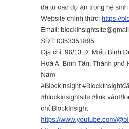
đa từ các dự án trong hệ sinh 
Website chính thức:
https://bl
Email: blockinsightsite@gmai
SĐT: 0353351895
Địa chỉ: 96/13 Đ. Miếu Bình 
Hoà A, Bình Tân, Thành phố H
Nam
#BlockInsight #BlockInsightđ
#blockinsightsite #link vàoBlo
chủBlockInsight
https://www.youtube.com/@blo