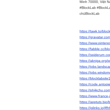
Minh 70000, Việt 
#BlockLab #BlockLa
chủBlockLab
https://tawk.to/bloc
https://gravatar.co
https://www.pintere
https://fabble.cc/bl
https://spiderum.c
https://akniga.org/
https://jobs.landsc
https://jobs.windo
https://blocklabsite
https://code.antopi
https://phijkchu.co
https://www.france-
https://apptuts.bio
https://iglinks.io/jf