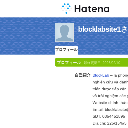
blocklabsi
プロフィール
プロフィール
最終更新日:
2026/02/10
自己紹介
BlockLab
– là phòn
nghiên cứu và đánh 
triển được tiếp cậ
và trải nghiệm các 
Website chính thức
Email: blocklabsit
SĐT: 0354451895
Địa chỉ: 225/15/6/