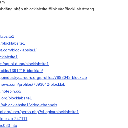
Nam
bđăng nhập #blocklabsite #link vàoBlockLab #trang
klabsite1
m/blocklabsite1
st.com/blocklabsite1/
ocklabsite1
om/nguoi-dung/blocklabsite1
profile/1391215-blocklab/
apeindustrycareers.org/profiles/7893043-blocklab
mnews.com/profiles/7893042-blocklab
1.notepin.co/
e.org/blocklabsite1
m/a/blocklabsite1/video-channels
ioi.org/user/perso.php?sLogin=blocklabsite1
/blocklab-247111
fhhc083-ntu