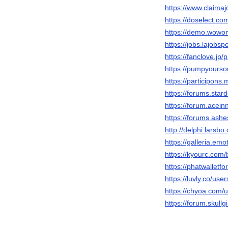
https://www.claima
https://doselect.
https://demo.wowon
https://jobs.lajobsp
https://fanclove.jp
https://pumpyours
https://participons.
https://forums.star
https://forum.acein
https://forums.ash
http://delphi.larsbo
https://galleria.em
https://kyourc.com/
https://phatwalletf
https://luvly.co/use
https://chyoa.com/u
https://forum.skul