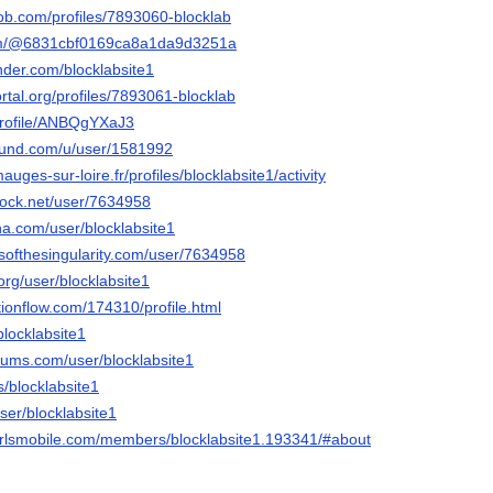
job.com/profiles/7893060-blocklab
com/@6831cbf0169ca8a1da9d3251a
der.com/blocklabsite1
ortal.org/profiles/7893061-blocklab
/profile/ANBQgYXaJ3
ound.com/u/user/1581992
mauges-sur-loire.fr/profiles/blocklabsite1/activity
dock.net/user/7634958
na.com/user/blocklabsite1
esofthesingularity.com/user/7634958
.org/user/blocklabsite1
otionflow.com/174310/profile.html
blocklabsite1
orums.com/user/blocklabsite1
rs/blocklabsite1
ser/blocklabsite1
lgirlsmobile.com/members/blocklabsite1.193341/#about