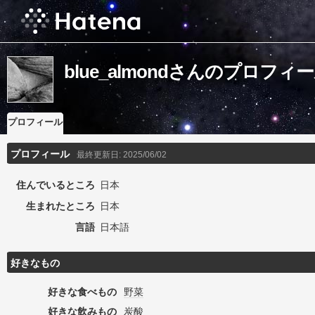
blue_almondさんのプロフィ
プロフィール
プロフィール
最終更新日:
2025/06/02
住んでいるところ
日本
生まれたところ
日本
言語
日本語
好きなもの
好きな食べもの
野菜
好きな飲みもの
炭酸