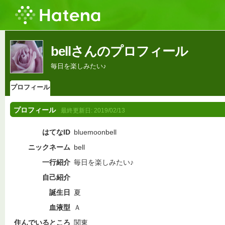
bellさんのプロフィール
毎日を楽しみたい♪
プロフィール
プロフィール
最終更新日:
2019/02/13
はてなID
bluemoonbell
ニックネーム
bell
一行紹介
毎日を楽しみたい♪
自己紹介
誕生日
夏
血液型
Ａ
住んでいるところ
関東