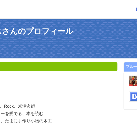
じさんのプロフィール
ブル
unk、Rock、米津玄師
ターを愛でる、本を読む
め、たまに手作り小物の木工