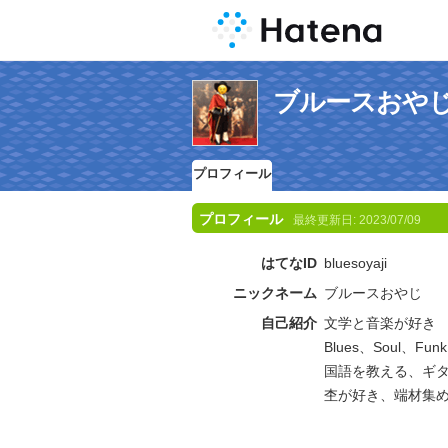
ブルースおや
プロフィール
プロフィール
最終更新日:
2023/07/09
はてなID
bluesoyaji
ニックネーム
ブルースおやじ
自己紹介
文学と音楽が好き
Blues、Soul、F
国語を教える、ギ
杢が好き、端材集