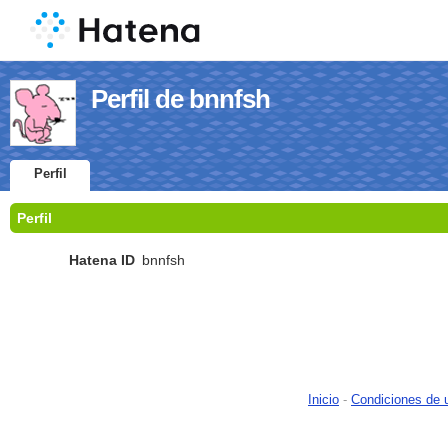
Perfil de bnnfsh
Perfil
Perfil
Hatena ID
bnnfsh
Inicio
-
Condiciones de 