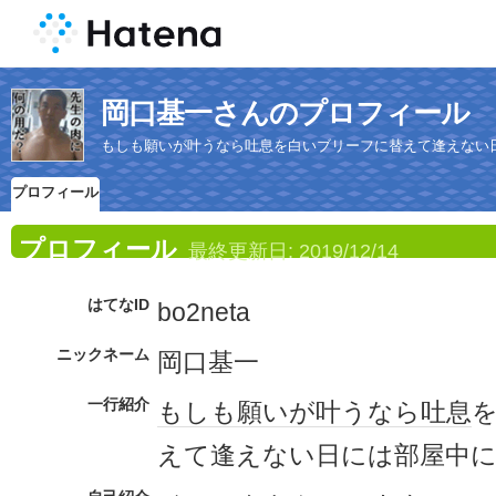
岡口基一さんのプロフィール
もしも願いが叶うなら吐息を白いブリーフに替えて逢えない
プロフィール
プロフィール
最終更新日:
2019/12/14
はてなID
bo2neta
ニックネーム
岡口基一
一行紹介
もしも願いが叶うなら
吐息
えて逢えない日には部屋中