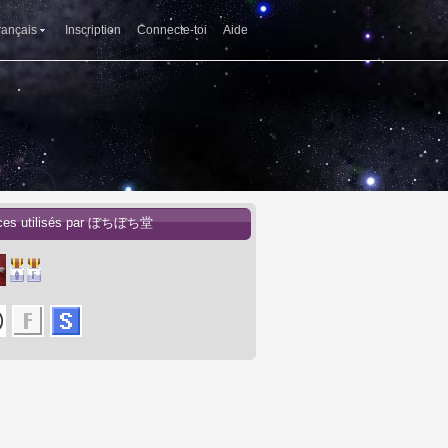
rançais
Inscription
Connecte-toi
Aide
ices utilisés par ぼちぼち堂