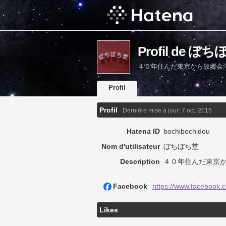
Profil de ぼ
４０年住んだ東京から故郷会
Profil
Profil
Dernière mise à jour:
7 oct. 2015
Hatena ID
bochibochidou
Nom d'utilisateur
ぼちぼち堂
Description
４０年住んだ
東京
Facebook
https://www.facebook.
Likes