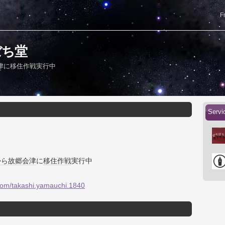
F
ちぼち堂
津に移住作戦実行中
Serv
から
故郷
会津
に
移住
作戦
実行中
com/takashi.yamauchi.1840