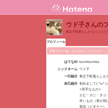
ウド子さんの
東京下町暮らしからバンコク
プロフィール
プロフィール
最終更新日:
2017/05/20
はてなID
bochibochika
ニックネーム
ウド子
一行紹介
東京
下町
暮らし
か
自己紹介
初めまして( ^ω^ )
⭐️苦手な
もの
⭐️
エビ
・カニ・
タコ
辛い
もの
（胃が弱
英語
（
ビギナー
）