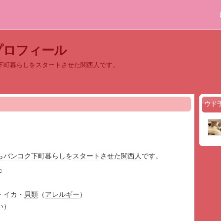
プロフィール
下町暮らしをスタートさせた関西人です。
ウド
ら
バンコク
下町
暮らし
を
スタート
させた
関西人
です。
♫
・イカ・
貝類
（
アレルギー
）
い）