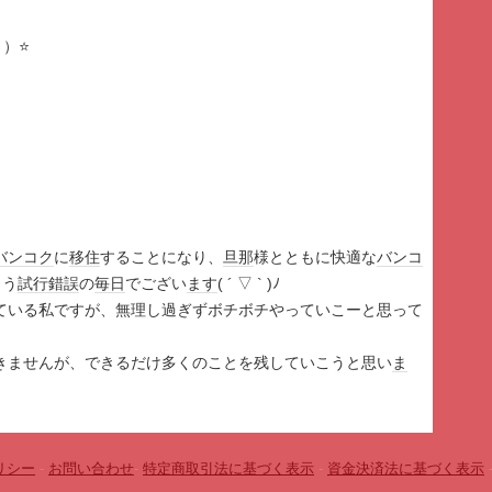
）
）⭐️
バンコク
に
移住
することになり、
旦那
様とともに快適な
バンコ
よう
試行錯誤
の
毎日
でござい
ます
( ´ ▽ ` )ﾉ
ている私ですが、無理し過ぎずボチボチやっていこーと思って
きませんが、できるだけ多くのことを残していこうと思い
ま
リシー
-
お問い合わせ
-
特定商取引法に基づく表示
-
資金決済法に基づく表示