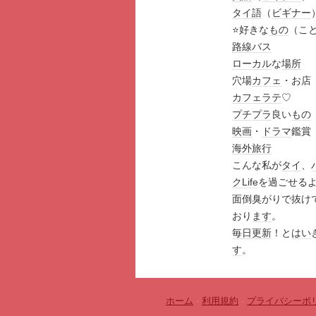
タイ語
（
ビギナー
⭐️好きな
もの
（こと
路線バス
ローカル
な
場所
穴場
カフェ
・お店
カフェラテ
♡
プチプラ
良い
もの
映画
・
ドラマ
鑑賞
海外旅行
こんな私が
タイ
、
ク
Life
を過ごせる
面倒臭がりで抜け
おり
ます
。
毎日
更新
！と
はい
す
。
ホーム
-
利用規約
-
プライバシーポ