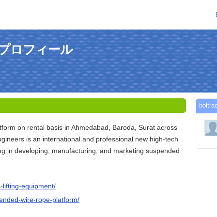
んのプロフィール
bol
form on rental basis in Ahmedabad, Baroda, Surat across
ngineers is an international and professional new high-tech
ng in developing, manufacturing, and marketing suspended
s-lifting-equipment/
spended-wire-rope-platform/