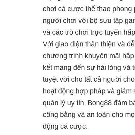
chơi cá cược thể thao phong 
người chơi với bộ sưu tập g
và các trò chơi trực tuyến hấ
Với giao diện thân thiện và d
chương trình khuyến mãi hấ
kết mang đến sự hài lòng và tr
tuyệt vời cho tất cả người ch
hoạt động hợp pháp và giám s
quản lý uy tín, Bong88 đảm b
công bằng và an toàn cho mọi
động cá cược.