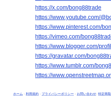
https://x.com/bong88trade
https://www.youtube.com/@b
https://www.pinterest.com/bo
https://vimeo.com/bong88tra
https://www.blogger.com/pro
https://gravatar.com/bong88t
https://www.tumblr.com/bong
https://www.openstreetmap.o
ホーム
-
利用規約
-
プライバシーポリシー
-
お問い合わせ
-
特定商取