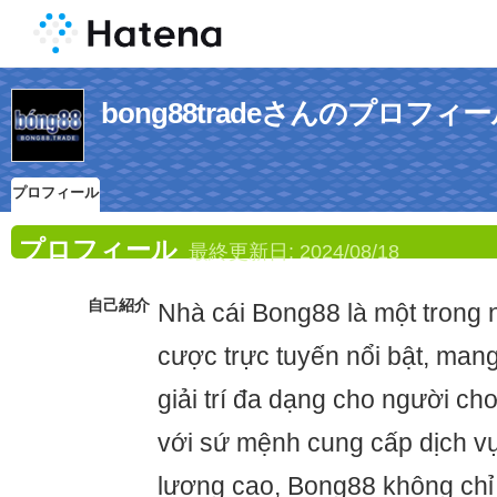
bong88tradeさんのプロフィ
プロフィール
プロフィール
最終更新日:
2024/08/18
自己紹介
Nhà cái Bong88 là một trong
cược trực tuyến nổi bật, mang
giải trí đa dạng cho người ch
với sứ mệnh cung cấp dịch v
lượng cao, Bong88 không chỉ n