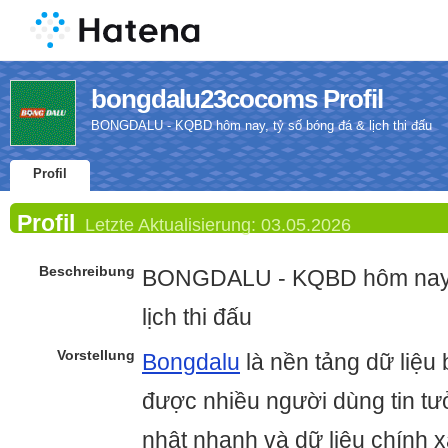
bongdalu23cocoms Profil
BONGDALU - KQBD hôm nay, tỷ số bóng đá & lịch thi đấu
Profil
Profil
Letzte Aktualisierung:
03.05.2026
Beschreibung
BONGDALU - KQBD hôm nay, 
lịch thi đấu
Vorstellung
Bongdalu
là nền tảng dữ liệu
được nhiều người dùng tin tư
nhật nhanh và dữ liệu chính 