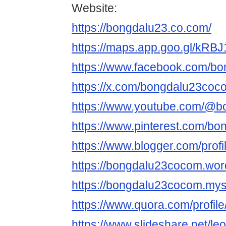
Website:
https://bongdalu23.co.com/
https://maps.app.goo.gl/
https://www.facebook.com/b
https://x.com/bongdalu23coc
https://www.youtube.com/@
https://www.pinterest.com/b
https://www.blogger.com/pro
https://bongdalu23cocom.wor
https://bongdalu23cocom.myst
https://www.quora.com/profi
https://www.slideshare.net/l