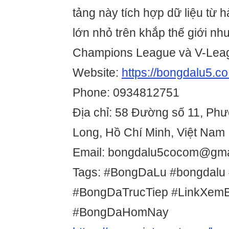
tảng này tích hợp dữ liệu từ h
lớn nhỏ trên khắp thế giới n
Champions League và V-Lea
Website:
https://bongdalu5.c
Phone: 0934812751
Địa chỉ: 58 Đường số 11, Ph
Long, Hồ Chí Minh, Việt Nam
Email: bongdalu5cocom@gma
Tags: #BongDaLu #bongdal
#BongDaTrucTiep #LinkXem
#BongDaHomNay