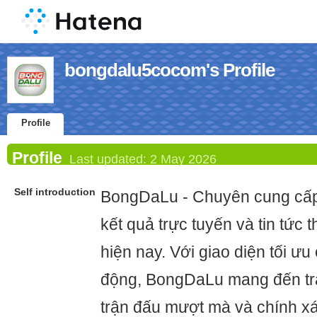
bongdalu5cocom's Profile
Profile
Profile
Last updated:
2 May 2026
Self introduction
BongDaLu - Chuyên cung cấp 
kết quả trực tuyến và tin tức 
hiện nay. Với giao diện tối ư
động, BongDaLu mang đến trả
trận đấu mượt mà và chính xá