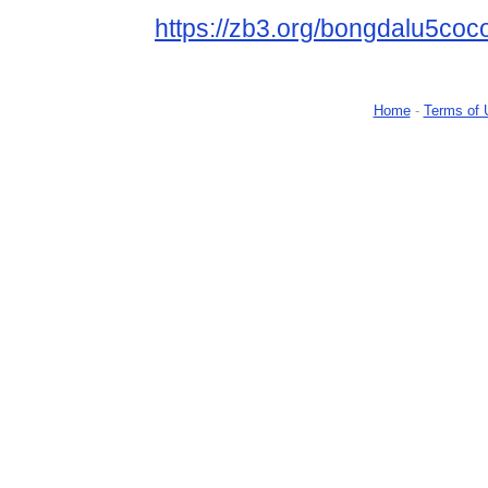
https://zb3.org/bongdalu5c
Home
-
Terms of 