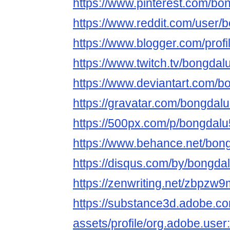
https://www.pinterest.com/b
https://www.reddit.com/user
https://www.blogger.com/pro
https://www.twitch.tv/bongda
https://www.deviantart.com/
https://gravatar.com/bongda
https://500px.com/p/bongdal
https://www.behance.net/bo
https://disqus.com/by/bongd
https://zenwriting.net/zbpzw
https://substance3d.adobe.c
assets/profile/org.adobe.