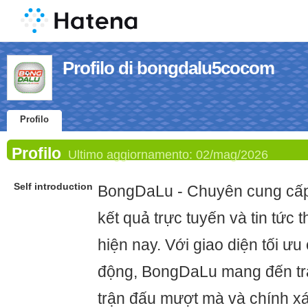
Profilo di bongdalu5cocom
Profilo
Profilo
Ultimo aggiornamento:
02/mag/2026
Self introduction
BongDaLu - Chuyên cung cấp 
kết quả trực tuyến và tin tức 
hiện nay. Với giao diện tối ư
động, BongDaLu mang đến trả
trận đấu mượt mà và chính xá