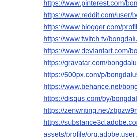
https://www.pinterest.com/b
https://www.reddit.com/user
https://www.blogger.com/pro
https://www.twitch.tv/bongda
https://www.deviantart.com/
https://gravatar.com/bongda
https://500px.com/p/bongdal
https://www.behance.net/bo
https://disqus.com/by/bongd
https://zenwriting.net/zbpzw
https://substance3d.adobe.c
assets/profile/org.adobe.