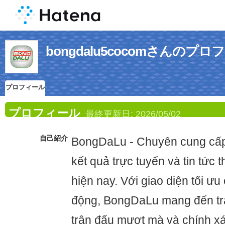
bongdalu5cocomさんのプ
プロフィール
プロフィール
最終更新日:
2026/05/02
自己紹介
BongDaLu - Chuyên cung cấp 
kết quả trực tuyến và tin tức 
hiện nay. Với giao diện tối ư
động, BongDaLu mang đến trả
trận đấu mượt mà và chính xá