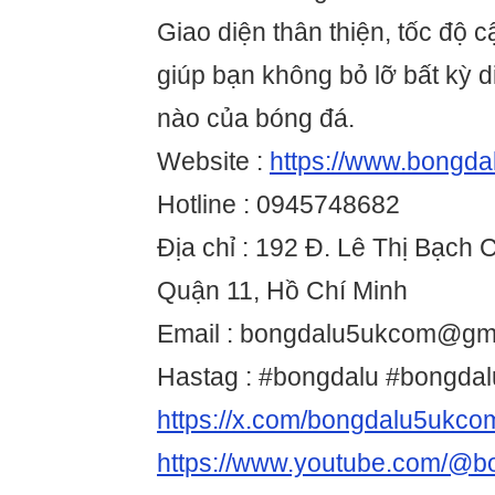
Giao diện thân thiện, tốc độ c
giúp bạn không bỏ lỡ bất kỳ 
nào của bóng đá.
Website :
https://www.bongda
Hotline : 0945748682
Địa chỉ : 192 Đ. Lê Thị Bạch 
Quận 11, Hồ Chí Minh
Email : bongdalu5ukcom@gm
Hastag : #bongdalu #bongda
https://x.com/bongdalu5ukco
https://www.youtube.com/@b