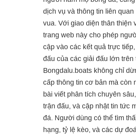
dịch vụ và thông tin liên qua
vua. Với giao diện thân thiện
trang web này cho phép ngườ
cập vào các kết quả trực tiếp, t
đấu của các giải đấu lớn trên 
Bongdalu.boats không chỉ dừn
cấp thông tin cơ bản mà còn
bài viết phân tích chuyên sâu
trận đấu, và cập nhật tin tức
đá. Người dùng có thể tìm th
hạng, tỷ lệ kèo, và các dự đo