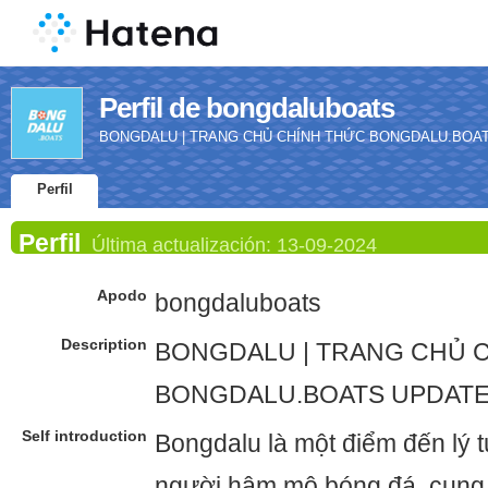
Perfil de bongdaluboats
BONGDALU | TRANG CHỦ CHÍNH THỨC BONGDALU.BOAT
Perfil
Perfil
Última actualización:
13-09-2024
Apodo
bongdaluboats
Description
BONGDALU | TRANG CHỦ 
BONGDALU.BOATS UPDATE
Self introduction
Bongdalu là một điểm đến lý
người hâm mộ bóng đá, cung 