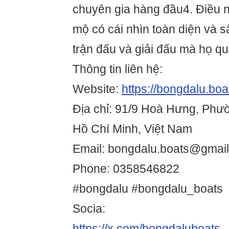
chuyên gia hàng đầu4. Điều 
mộ có cái nhìn toàn diện và 
trận đấu và giải đấu mà họ q
Thông tin liên hệ:
Website:
https://bongdalu.boa
Địa chỉ: 91/9 Hoà Hưng, Phư
Hồ Chí Minh, Việt Nam
Email: bongdalu.boats@gmai
Phone: 0358546822
#bongdalu #bongdalu_boats
Socia:
https://x.com/bongdaluboats