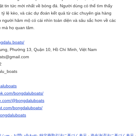
ật tin tức mới nhất về bóng đá. Người dùng có thể tìm thấy
 tỷ lệ kèo, và các dự đoán kết quả từ các chuyên gia hàng
p người hâm mộ có cái nhìn toàn diện và sâu sắc hơn về các
ấu mà họ quan tâm.
ngdalu.boats/
Hưng, Phường 13, Quận 10, Hồ Chí Minh, Việt Nam
oats@gmail.com
2
lu_boats
daluboats
ok.com/bongdaluboats/
be.com/@bongdaluboats
est.com/bongdaluboats/
bongdaluboats
リシー
-
お問い合わせ
-
特定商取引法に基づく表示
-
資金決済法に基づく表示