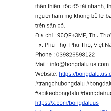
thân thiện, tốc độ tải nhanh, t
người hâm mộ không bỏ lỡ bất
trên sân cỏ.
Địa chỉ : 96QF+3MP, Thu Trư
Tx. Phú Thọ, Phú Thọ, Việt 
Phone : 039826598122
Mail : info@bongdalu.us.com
Website:
https://bongdalu.us
#trangchubongdalu #bongdal
#soikeobongdalu #bongdatru
https://x.com/bongdaluus