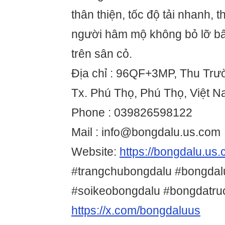
thân thiện, tốc độ tải nhanh, t
người hâm mộ không bỏ lỡ bất
trên sân cỏ.
Địa chỉ : 96QF+3MP, Thu Trư
Tx. Phú Thọ, Phú Thọ, Việt 
Phone : 039826598122
Mail : info@bongdalu.us.com
Website:
https://bongdalu.us
#trangchubongdalu #bongdal
#soikeobongdalu #bongdatru
https://x.com/bongdaluus