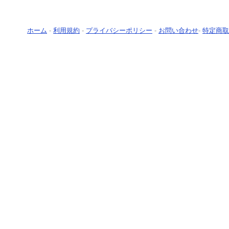
ホーム
-
利用規約
-
プライバシーポリシー
-
お問い合わせ
-
特定商取