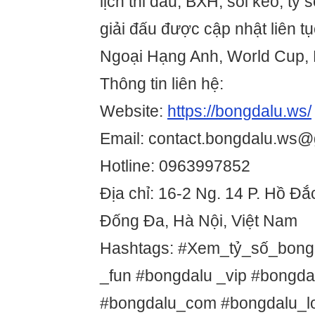
lịch thi đấu, BXH, soi kèo, tỷ 
giải đấu được cập nhật liên t
Ngoại Hạng Anh, World Cup, La
Thông tin liên hệ:
Website:
https://bongdalu.ws/
Email: contact.bongdalu.ws
Hotline: 0963997852
Địa chỉ: 16-2 Ng. 14 P. Hồ Đ
Đống Đa, Hà Nội, Việt Nam
Hashtags: #Xem_tỷ_số_bong
_fun #bongdalu _vip #bongd
#bongdalu_com #bongdalu_l