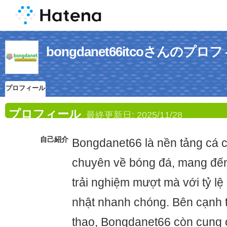
bongdanet66itcoさんのプロ
プロフィール
プロフィール
最終更新日:
2025/11/28
自己紹介
Bongdanet66 là nền tảng cá c
chuyên về bóng đá, mang đến
trải nghiệm mượt mà với tỷ l
nhật nhanh chóng. Bên cạnh 
thao, Bongdanet66 còn cung 