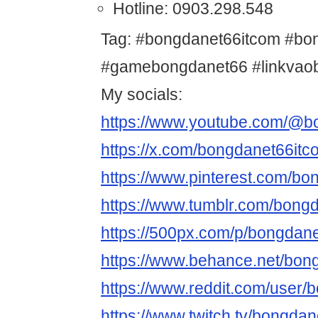
Hotline: 0903.298.548
Tag: #bongdanet66itcom #bo
#gamebongdanet66 #linkvao
My socials:
https://www.youtube.com/@b
https://x.com/bongdanet66itc
https://www.pinterest.com/bo
https://www.tumblr.com/bongd
https://500px.com/p/bongdane
https://www.behance.net/bon
https://www.reddit.com/user/
https://www.twitch.tv/bongdan