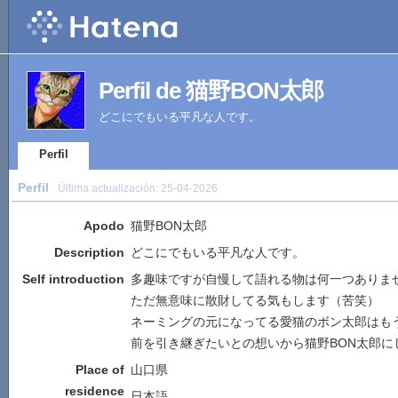
Perfil de 猫野BON太郎
どこにでもいる平凡な人です。
Perfil
Perfil
Última actualización:
25-04-2026
Apodo
猫野BON太郎
Description
どこにでもいる平凡な人です。
Self introduction
多趣味ですが自慢して語れる物は何一つありま
ただ無意味に散財してる気もします（苦笑）
ネーミングの元になってる愛猫のボン太郎はも
前を引き継ぎたいとの想いから猫野BON太郎に
Place of
山口県
residence
日本語