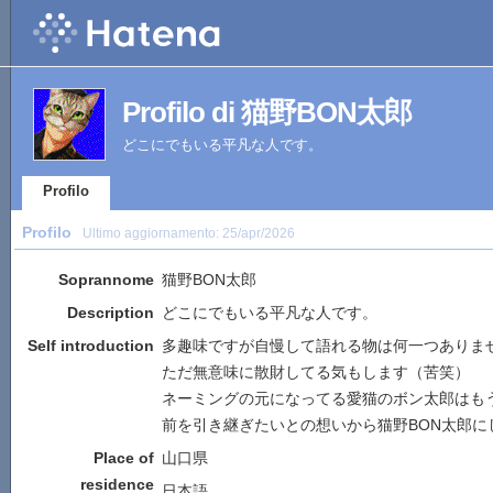
Profilo di 猫野BON太郎
どこにでもいる平凡な人です。
Profilo
Profilo
Ultimo aggiornamento:
25/apr/2026
Soprannome
猫野BON太郎
Description
どこにでもいる平凡な人です。
Self introduction
多趣味ですが自慢して語れる物は何一つありま
ただ無意味に散財してる気もします（苦笑）
ネーミングの元になってる愛猫のボン太郎はも
前を引き継ぎたいとの想いから猫野BON太郎に
Place of
山口県
residence
日本語