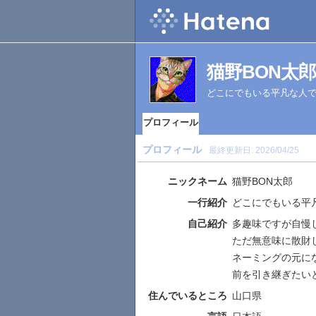
猫野BON太
どこにでもいる平凡な人
プロフィール
プロフィール
最終更新日:
2026/04/25
ニックネーム
猫野BON太郎
一行紹介
どこにでもいる平
自己紹介
多趣味ですが自慢
ただ無意味に散財
ネーミングの元に
前を引き継ぎたい
住んでいるところ
山口県