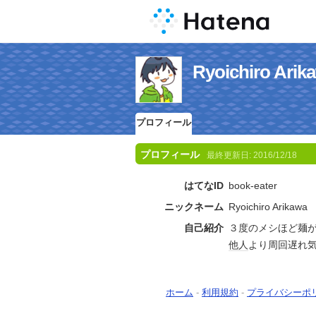
Ryoichiro 
プロフィール
プロフィール
最終更新日:
2016/12/18
はてなID
book-eater
ニックネーム
Ryoichiro Arikawa
自己紹介
３度のメシほど麺
他人
より周回遅れ
ホーム
-
利用規約
-
プライバシーポ