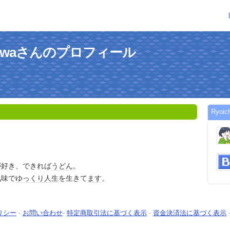
Arikawaさんのプロフィール
Ryoi
が好き、できれば
うどん
。
気味で
ゆっくり
人生
を生きて
ます
。
リシー
-
お問い合わせ
-
特定商取引法に基づく表示
-
資金決済法に基づく表示