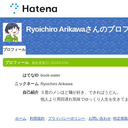
Ryoichiro Arikawaさんのプ
プロフィール
プロフィール
最終更新日:
2016/12/18
はてなID
book-eater
ニックネーム
Ryoichiro Arikawa
自己紹介
３度のメシほど麺が好き、できれば
うどん
。
他人
より周回遅れ気味で
ゆっくり
人生
を生きて
ホーム
-
利用規約
-
プライバシーポリシー
-
お問い合わせ
-
特定商取