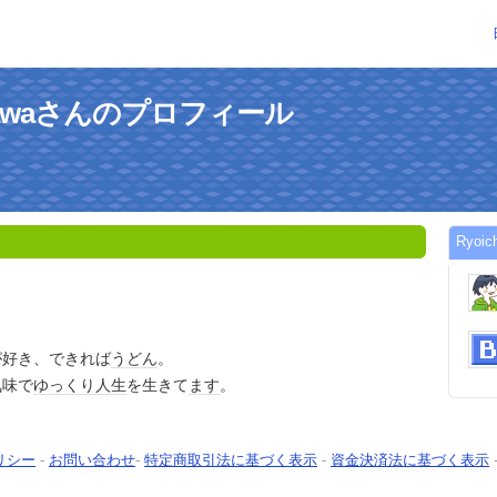
Arikawaさんのプロフィール
Ryoi
が好き、できれば
うどん
。
気味で
ゆっくり
人生
を生きて
ます
。
リシー
-
お問い合わせ
-
特定商取引法に基づく表示
-
資金決済法に基づく表示