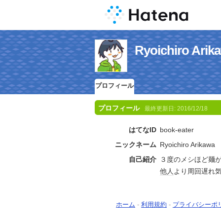
Ryoichiro 
プロフィール
プロフィール
最終更新日:
2016/12/18
はてなID
book-eater
ニックネーム
Ryoichiro Arikawa
自己紹介
３度のメシほど麺
他人
より周回遅れ
ホーム
-
利用規約
-
プライバシーポ