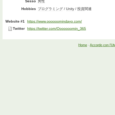
Sesso
男性
Hobbies
プログラミング
/
Unity
/
投資
関連
Website #1
https://www.oooooomindayo.com/
Twitter
https://twitter.com/Ooooooomin_365
Home
-
Accordo con l'Ut