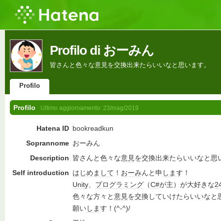
Profilo di おーみん
皆さんと色々な意見を交換出来たらいいなと思います。
Profilo
Profilo
Ultimo aggiornamento:
23/mag/2019
Hatena ID
bookreadkun
Soprannome
おーみん
Description
皆さんと色々な
意見
を交換出来たらいいなと思
Self introduction
はじめまして
！
おーみ
んと申
しま
す！
Unity
、
プログラミング
（
C#
が主）が大好きな
2
色々な方々と
意見
を交換していけたらいいなと
願い
しま
す！(^-^)/