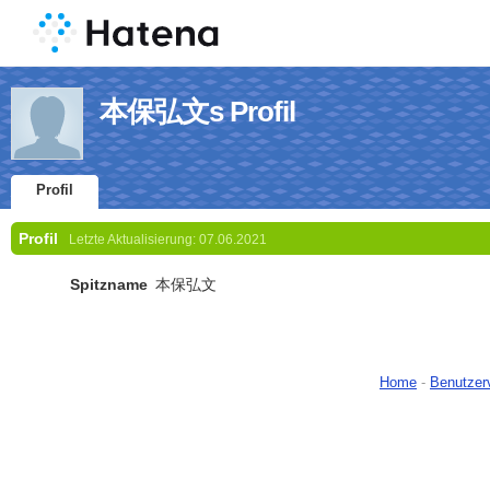
本保弘文s Profil
Profil
Profil
Letzte Aktualisierung:
07.06.2021
Spitzname
本保弘文
Home
-
Benutzer