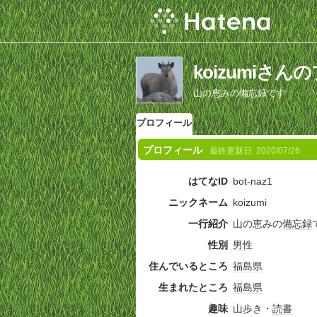
koizumiさ
山の恵みの備忘録です
プロフィール
プロフィール
最終更新日:
2020/07/26
はてなID
bot-naz1
ニックネーム
koizumi
一行紹介
山の恵みの
備忘録
性別
男性
住んでいるところ
福島県
生まれたところ
福島県
趣味
山歩き・
読書