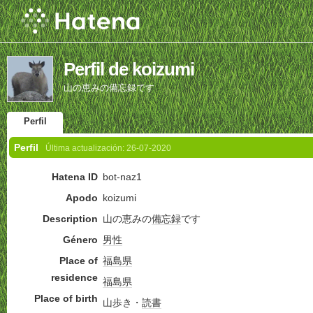
Perfil de koizumi
山の恵みの備忘録です
Perfil
Perfil
Última actualización:
26-07-2020
Hatena ID
bot-naz1
Apodo
koizumi
Description
山の恵みの
備忘録
です
Género
男性
Place of
福島県
residence
福島県
Place of birth
山歩き・
読書