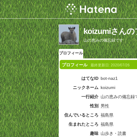
koizumiさ
山の恵みの備忘録です
プロフィール
プロフィール
最終更新日:
2020/07/26
はてなID
bot-naz1
ニックネーム
koizumi
一行紹介
山の恵みの
備忘録
性別
男性
住んでいるところ
福島県
生まれたところ
福島県
趣味
山歩き・
読書